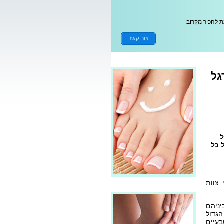
נת להכיר מקרוב
צור קשר
גל
ל
 כל
 צוות
יניהם
ק הגדול
עיים