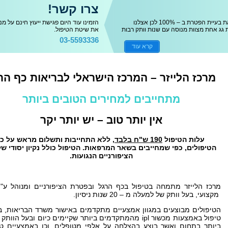
צרו קשר!
הטיפול בשיטה אחת לעיתים אינו פותר את בעיית הפטרת ב – 100% לכן אצלנו
הזמינו עוד היום פגישת ייעוץ חינם על מ
גג אחת מצוות מנוסה עם שנות וותק רבות
את שיטת הטיפול.
03-5593336
קרא עוד
מרכז הלייזר – המרכז הישראלי לבריאות כף הר
מתחייבים למחירים הטובים ביותר
אין יותר טוב – יש יותר יקר
עלות הטיפול
190 ש"ח בלבד,
ללא התחייבות ותשלום מראש על כ
הטיפולים, כפי שמחייבים בשאר המרפאות. הטיפול כולל נקיון יסודי של
הציפורניים הנגועות.
מרכז הלייזר מתמחה בטיפול בכף הרגל ובפטרת הציפורניים ומנ
והל ע"י
מקצועי, בעל וותק של למעלה מ – 20 שנות ניסיון.
הטיפולים מבוצעים במגוון אמצעיים מתקדמים באישור משרד הבריאות, ב
טיפול באמצעות מכשור ipl מהמתקדמים ביותר שקיימים כיום ובעל הוות
ביותר בתחום ואשר בוצע בהצלחה על אלפי מטופלים, וכן באמצעיים טב