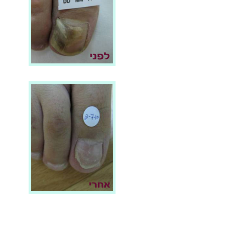
ציפורן חודרנית
תודה מעומק הלב על הטיפול
המסור והמקצועי בציפורן החודרנית
והעקשנית...
ציפורן חודרנית
ספיר הייתה אצל רופאים בצבא
שלא הצליחו לפתור את הבעיה...
פדיקור רפואי
המומחיות שלכם בכף הרגל עולה על
כולם...
ממליצים - פדיקור רפואי
תודה על היחס הטיפול והמקצועיות,
הבאתם אותי למקום אחר מבחינת
היחס לטיפול ברגליים....
ממליצים - טיפול בפטרת
ציפורנים
...עזרתם לי להיפטר מהפטרת שלי.
המשיכו כך. יישר כח!