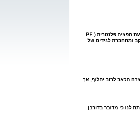
דורבן בכף הרגל הוא לרוב דלקת כרונית, הנוצרת מקרעים ברצועת הפציה פלנטרית (PF-
צם העקב ומתחברת לגידים של
רה הכאב לרוב יחלוף, אך
ת לנו כי מדובר בדורבן