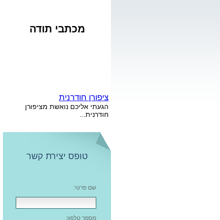
מכתבי תודה
ציפורן חודרנית
הגעתי אליכם נואשת מציפורן
חודרנית...
מדרסים אורטופדים
הגעתי עם כאב בכף הרגל שאובחן
כדורבן, קיבלתי הסבר מקיף על
הנושא... לאחר כחודש עם המדרסים
טופס יצירת קשר
הכאב עבר כלא היה...
פטרת ציפורניים
גרמתן לבחורה בת 25 שהתביישה
שם פרטי:
בכפות הרגליים שלה כל חייה –
ללכת בגאווה עם כפכפים וסנדל...
פדיקור לחולי סוכרת
מספר טלפון:
אני חולה סוכרת...פניתי אליכם