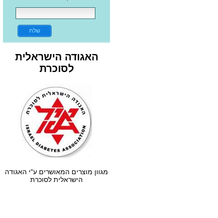
לאחר שהופניתי מרופא העור
שלי...אני יכול לומר שהצלתם את כף
רגלי...
פטרת ציפורניים
תודה רבה על הטיפול בפטרת
הציפורניים...
האגודה הישראלית
ציפורן חודרנית
לסוכרת
רציתי להגיד תודה רבה על הטיפול
המקצועי. סבלתי מציפורן חודרנית 5
שנים...
ציפורן חודרנית
תודה מעומק הלב על הטיפול
המסור והמקצועי בציפורן החודרנית
והעקשנית...
ציפורן חודרנית
ספיר הייתה אצל רופאים בצבא
שלא הצליחו לפתור את הבעיה...
פדיקור רפואי
מגוון מוצרים המאושרים ע"י האגודה
הישראלית לסוכרת
המומחיות שלכם בכף הרגל עולה על
כולם...
ממליצים - פדיקור רפואי
תודה על היחס הטיפול והמקצועיות,